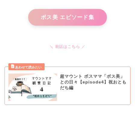
ボス美 エピソード集
＼ 前話はこちら ／
超マウント ボスママ「ボス美」
との日々【episode4】祝おとも
だち編