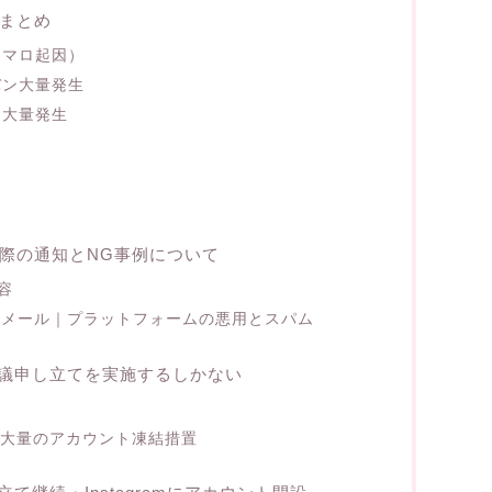
報まとめ
ュマロ起因）
バン大量発生
ン大量発生
｜実際の通知とNG事例について
容
結通知メール｜プラットフォームの悪用とスパム
議申し立てを実施するしかない
る大量のアカウント凍結措置