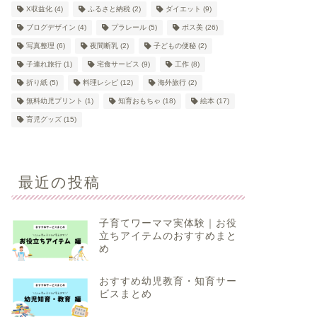
X収益化
(4)
ふるさと納税
(2)
ダイエット
(9)
ブログデザイン
(4)
プラレール
(5)
ボス美
(26)
写真整理
(6)
夜間断乳
(2)
子どもの便秘
(2)
子連れ旅行
(1)
宅食サービス
(9)
工作
(8)
折り紙
(5)
料理レシピ
(12)
海外旅行
(2)
無料幼児プリント
(1)
知育おもちゃ
(18)
絵本
(17)
育児グッズ
(15)
最近の投稿
子育てワーママ実体験｜お役
立ちアイテムのおすすめまと
め
おすすめ幼児教育・知育サー
ビスまとめ