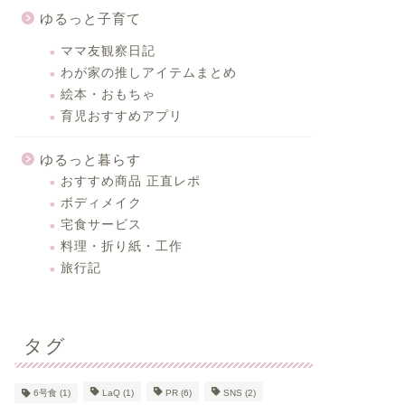
ゆるっと子育て
ママ友観察日記
わが家の推しアイテムまとめ
絵本・おもちゃ
育児おすすめアプリ
ゆるっと暮らす
おすすめ商品 正直レポ
ボディメイク
宅食サービス
料理・折り紙・工作
旅行記
タグ
6号食
(1)
LaQ
(1)
PR
(6)
SNS
(2)