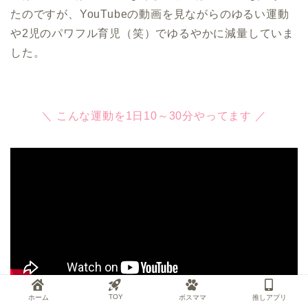
たのですが、YouTubeの動画を見ながらのゆるい運動
や2児のパワフル育児（笑）でゆるやかに減量していま
した。
＼ こんな運動を1日10～30分やってます ／
1分間の短いトレーニング動画集です！初心者さんにもおすすめ♪
TOY
ホーム
ボスママ
推しアプリ