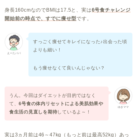
身長160cmなのでBMIは17.5と、実は
6号食チャレンジ
開始前の時点で、すでに痩せ型
です。
すっごく痩せてキレイになった♪出会った頃
よりも細い！
えーたパパ
もう痩せなくて良いんじゃない？
うん。今回はダイエットが目的ではなく
て、
6号食の体内リセットによる美肌効果や
ゆきママ
食生活の見直しを期待
しているよ～！
実は3ヵ月前は46～47kg（もっと前は最高52kg）あっ