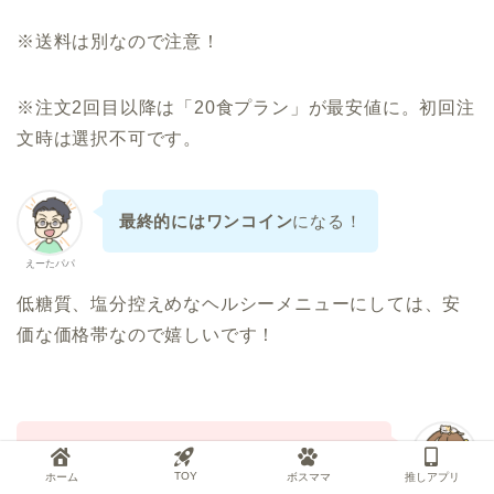
※送料は別なので注意！
※注文2回目以降は「20食プラン」が最安値に。初回注
文時は選択不可です。
最終的にはワンコイン
になる！
えーたパパ
低糖質、塩分控えめなヘルシーメニューにしては、安
価な価格帯なので嬉しいです！
さらに、現在初回300円オフのキャンペーン
TOY
ホーム
ボスママ
推しアプリ
も開催中ですよ♪